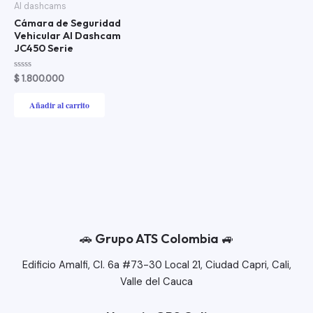
AI dashcams
Cámara de Seguridad
Vehicular AI Dashcam
JC450 Serie
Valorado
$
1.800.000
con
0
de
Añadir al carrito
5
🚗 Grupo ATS Colombia 🚙​
Edificio Amalfi, Cl. 6a #73-30 Local 21, Ciudad Capri, Cali,
Valle del Cauca