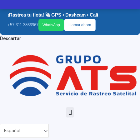
Ir
GRUPO ATS
al
¡Rastrea tu flota! 🚀 GPS • Dashcam • Cali
contenido
+57 311 3866967
WhatsApp
Llamar ahora
Descartar
Menu