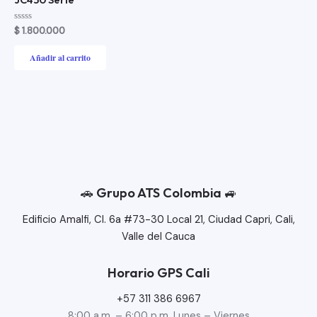
Valorado
$
1.800.000
con
0
de
Añadir al carrito
5
🚗 Grupo ATS Colombia 🚙​
Edificio Amalfi, Cl. 6a #73-30 Local 21, Ciudad Capri, Cali,
Valle del Cauca
Horario GPS Cali
+57 311 386 6967
8:00 a.m. – 6:00 p.m. Lunes – Viernes