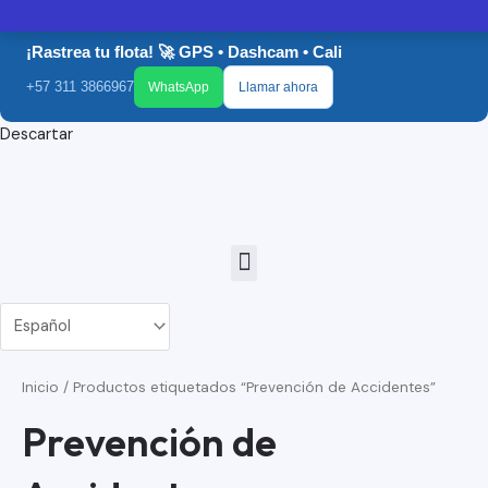
Ir
GRUPO ATS
al
¡Rastrea tu flota! 🚀 GPS • Dashcam • Cali
contenido
+57 311 3866967
WhatsApp
Llamar ahora
Descartar
Menu
Inicio
/ Productos etiquetados “Prevención de Accidentes”
Prevención de