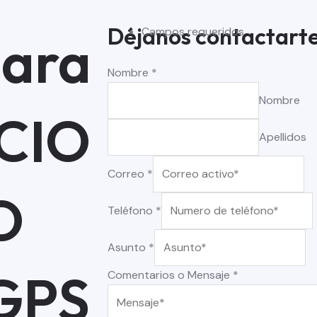
Déjanos contactart
Campos requeridos
para
Nombre
*
Nombre
CIO
Apellidos
Correo
*
O
Teléfono
*
Asunto
*
GPS
Comentarios o Mensaje
*